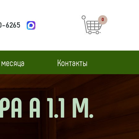
0
0-6265
 месяца
Контакты
А А 1.1 М.