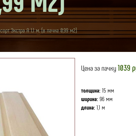
,99 М2)
орт Экстра А 1.1 м. (в пачке 0,99 м2)
1039 р
Цена за пачку
толщина:
15 мм
ширина:
96 мм
длина:
1,1 м